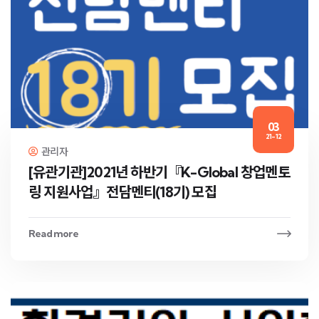
03
21-12
관리자
[유관기관]2021년 하반기『K-Global 창업멘토
링 지원사업』전담멘티(18기) 모집
Read more