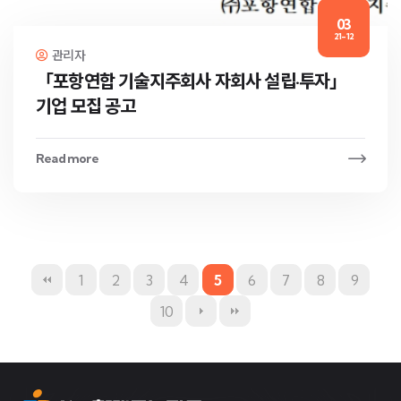
03
21-12
관리자
「포항연합 기술지주회사 자회사 설립·투자」
기업 모집 공고
Read more
1
2
3
4
5
6
7
8
9
10