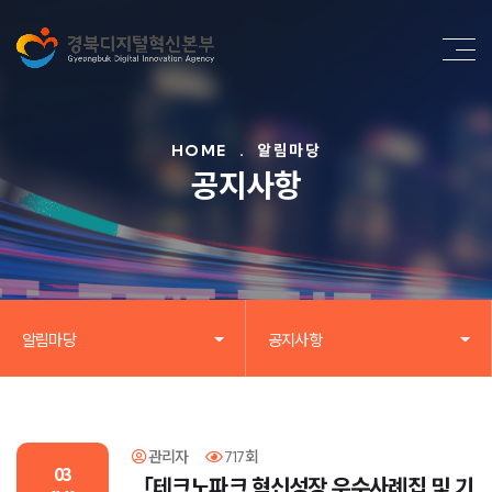
HOME
.
알림마당
공지사항
알림마당
공지사항
관리자
717회
03
「테크노파크 혁신성장 우수사례집 및 기