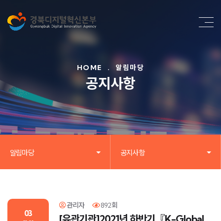
HOME
.
알림마당
공지사항
알림마당
공지사항
관리자
892회
03
[유관기관]2021년 하반기『K-Global