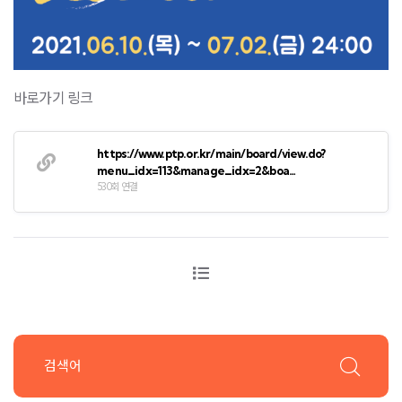
바로가기 링크
https://www.ptp.or.kr/main/board/view.do?
menu_idx=113&manage_idx=2&boa…
530회 연결