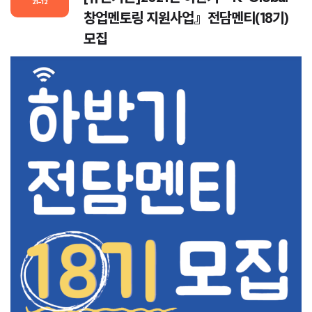
21-12
창업멘토링 지원사업』전담멘티(18기)
모집