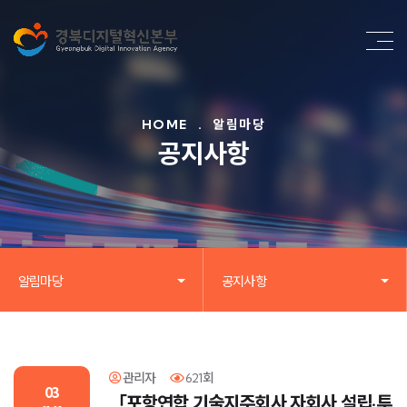
HOME
.
알림마당
공지사항
알림마당
공지사항
관리자
621회
03
「포항연합 기술지주회사 자회사 설립·투