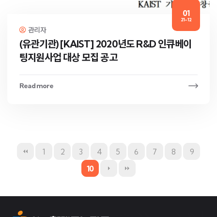
01
21-12
관리자
(유관기관) [KAIST] 2020년도 R&D 인큐베이
팅지원사업 대상 모집 공고
Read more
1
2
3
4
5
6
7
8
9
10