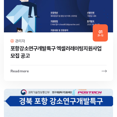
01
21-12
관리자
포항강소연구개발특구 엑셀러레이팅지원사업
모집 공고
Read more