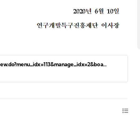
/view.do?menu_idx=113&manage_idx=2&boa…