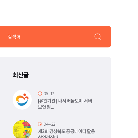
최신글
05-17
[유관기관] '내서버돌보미' 서버
보안 점…
04-22
제2회 경상북도 공공데이터 활용
창업경진대…