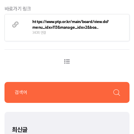
바로가기 링크
https://www.ptp.or.kr/main/board/view.do?
menu_idx=113&manage_idx=2&boa…
340회 연결
최신글