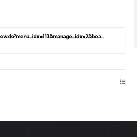
/view.do?menu_idx=113&manage_idx=2&boa…