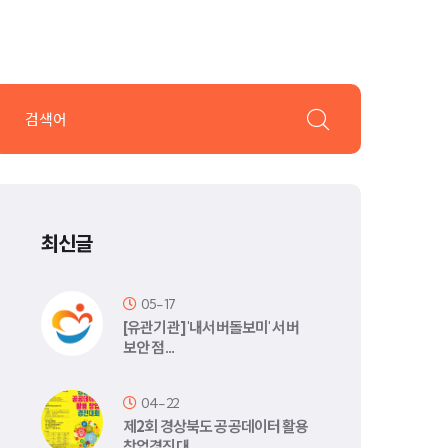
최신글
05-17
[유관기관] '내서버돌보미' 서버
보안 점…
04-22
제2회 경상북도 공공데이터 활용
창업경진대…