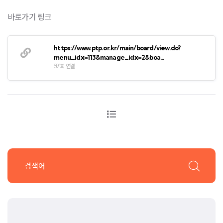
바로가기 링크
https://www.ptp.or.kr/main/board/view.do?
menu_idx=113&manage_idx=2&boa…
591회 연결