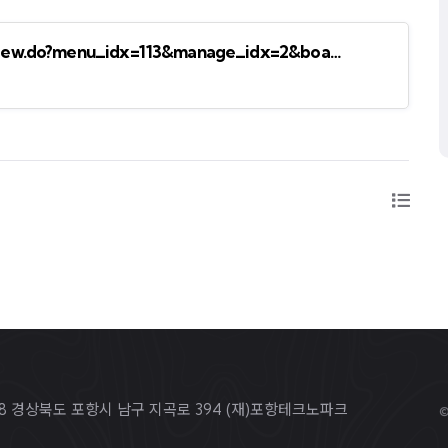
/view.do?menu_idx=113&manage_idx=2&boa…
668 경상북도 포항시 남구 지곡로 394 (재)포항테크노파크