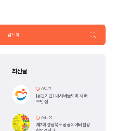
최신글
05-17
[유관기관] '내서버돌보미' 서버
보안 점…
04-22
제2회 경상북도 공공데이터 활용
창업경진대…