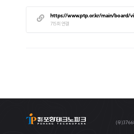
https://www.ptp.or.kr/main/board
715회 연결
(우)37