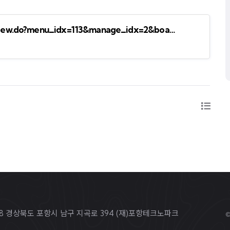
/view.do?menu_idx=113&manage_idx=2&boa…
668 경상북도 포항시 남구 지곡로 394 (재)포항테크노파크