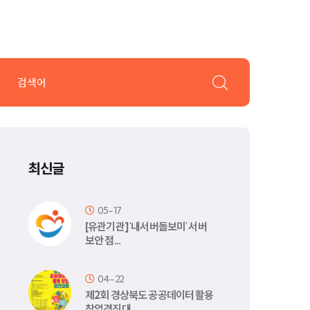
최신글
05-17
[유관기관] '내서버돌보미' 서버
보안 점…
04-22
제2회 경상북도 공공데이터 활용
창업경진대…