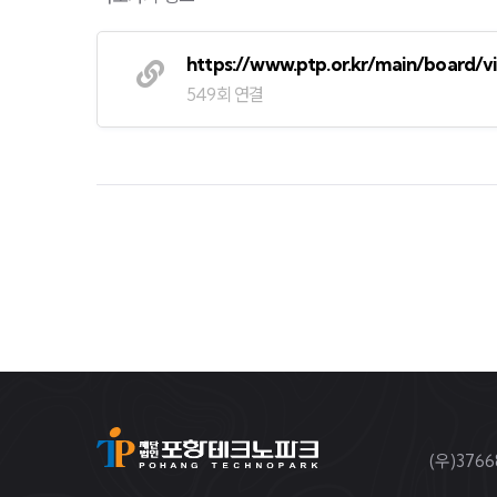
https://www.ptp.or.kr/main/board
549회 연결
(우)37