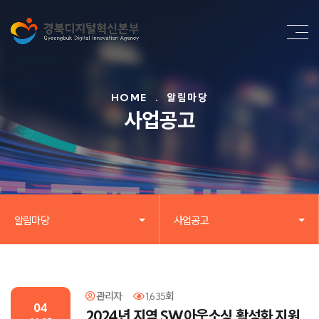
HOME
.
알림마당
사업공고
알림마당
사업공고
관리자
1,635회
04
2024년 지역 SW아웃소싱 활성화 지원