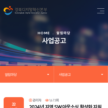
HOME
.
알림마당
사업공고
알림마당
사업공고
관리자
1,673회
22
2024년 지역 SW아웃소싱 활성화 지원