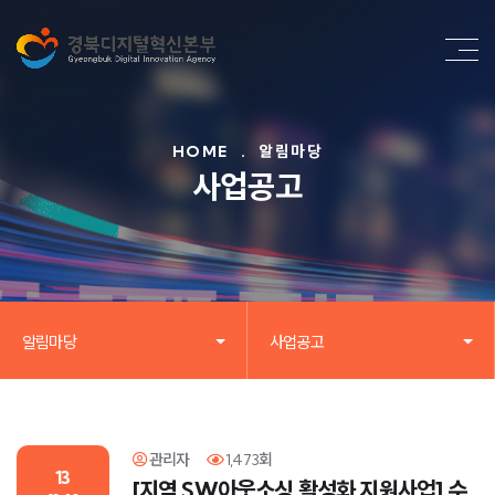
HOME
.
알림마당
사업공고
알림마당
사업공고
관리자
1,473회
13
[지역 SW아웃소싱 활성화 지원사업] 수